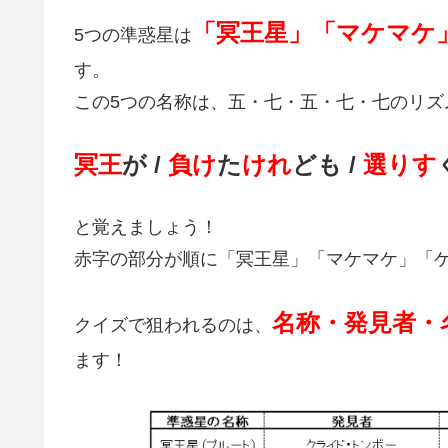
「冥王星」「マケマケ
5つの準惑星は
す。
この5つの名称は、五・七・五・七・七のリズ
冥王
が /
負け
た
けれ
ども /
選りす
と覚えましょう！
赤字の部分が順に「冥王星」「マケマケ」「
名称・発見者・
クイズで狙われるのは、
ます！