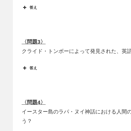
答え
ハウメア
〈問題3〉
クライド・トンボーによって発見された、英
答え
冥王星
〈問題4〉
イースター島のラパ・ヌイ神話における人間
う？