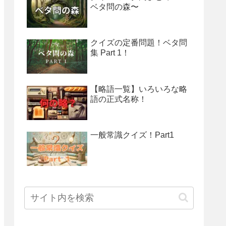
ベタ問の森〜
クイズの定番問題！ベタ問
集 Part 1！
【略語一覧】いろいろな略
語の正式名称！
一般常識クイズ！Part1