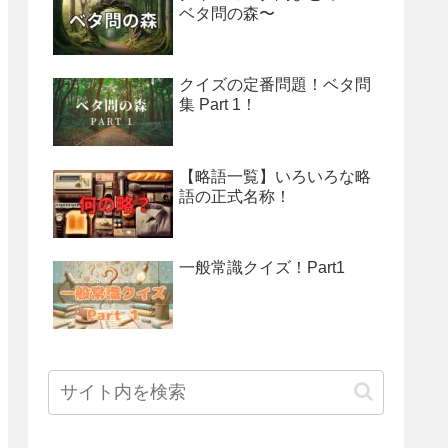
ベタ問の森〜
クイズの定番問題！ベタ問
集 Part 1！
【略語一覧】いろいろな略
語の正式名称！
一般常識クイズ！Part1