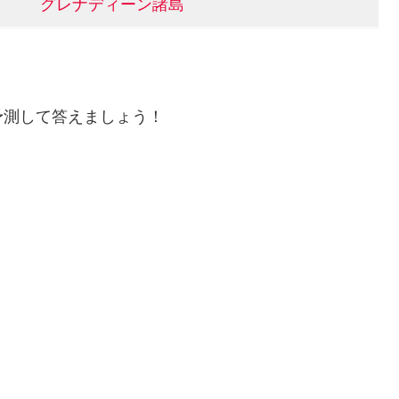
グレナディーン諸島
！
予測して答えましょう！