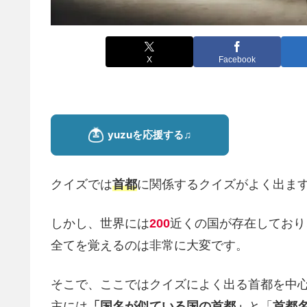
X
Facebook
クイズでは
首都
に関係するクイズがよく出ま
しかし、世界には
200
近くの国が存在しており
全てを覚えるのは非常に大変です。
そこで、ここではクイズによく出る首都を中
主には
「国名が似ている国の首都」
と「
首都