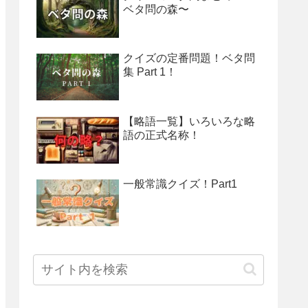
ベタ問の森〜
クイズの定番問題！ベタ問
集 Part 1！
【略語一覧】いろいろな略
語の正式名称！
一般常識クイズ！Part1