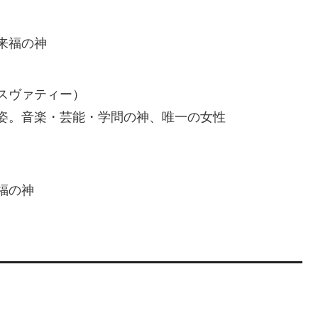
来福の神
スヴァティー）
姿。音楽・芸能・学問の神、唯一の女性
福の神