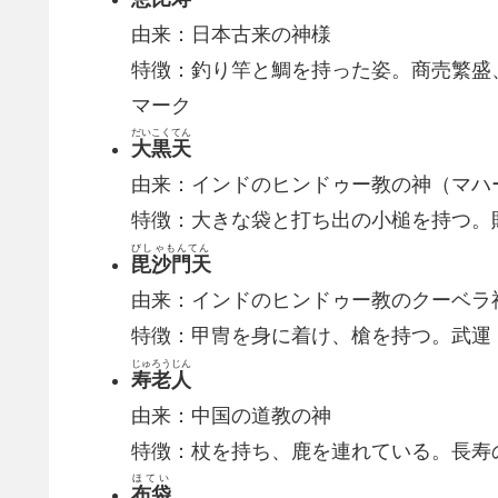
由来：日本古来の神様
特徴：釣り竿と鯛を持った姿。商売繁盛
マーク
だいこくてん
大黒天
由来：インドのヒンドゥー教の神（マハ
特徴：大きな袋と打ち出の小槌を持つ。
びしゃもんてん
毘沙門天
由来：インドのヒンドゥー教のクーベラ
特徴：甲冑を身に着け、槍を持つ。武運
じゅろうじん
寿老人
由来：中国の道教の神
特徴：杖を持ち、鹿を連れている。長寿
ほてい
布袋