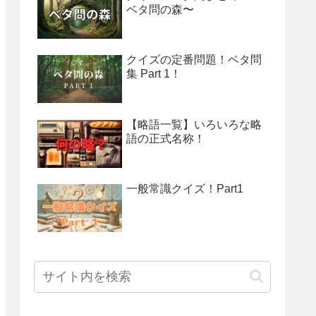
ベタ問の森〜
クイズの定番問題！ベタ問
集 Part 1！
【略語一覧】いろいろな略
語の正式名称！
一般常識クイズ！Part1