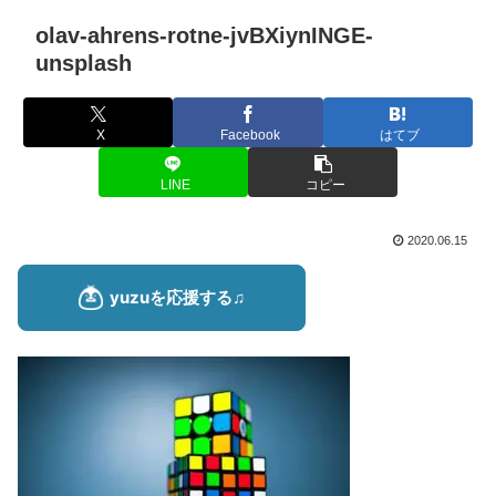
olav-ahrens-rotne-jvBXiynINGE-
unsplash
X
Facebook
はてブ
LINE
コピー
2020.06.15