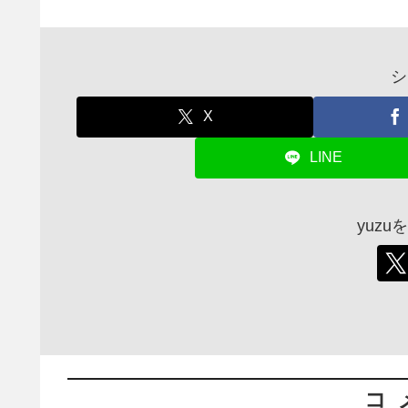
シ
X
LINE
yuz
コ