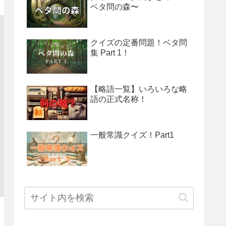
ベタ問の森〜
クイズの定番問題！ベタ問
集 Part 1！
【略語一覧】いろいろな略
語の正式名称！
一般常識クイズ！Part1