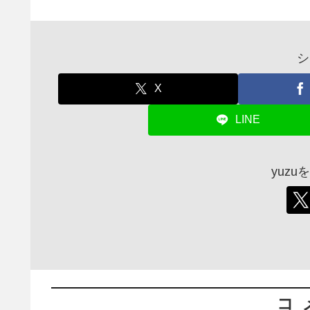
シ
X
LINE
yuz
コ