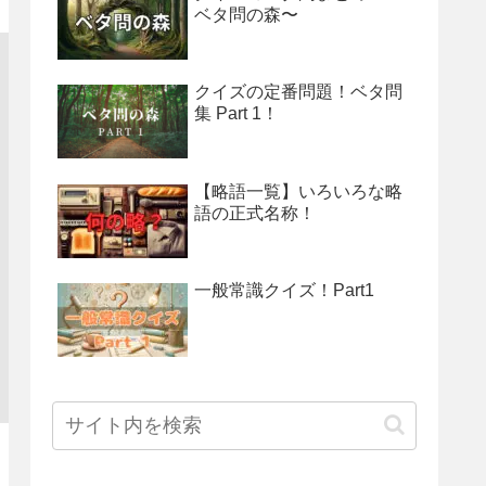
ベタ問の森〜
クイズの定番問題！ベタ問
集 Part 1！
【略語一覧】いろいろな略
語の正式名称！
一般常識クイズ！Part1