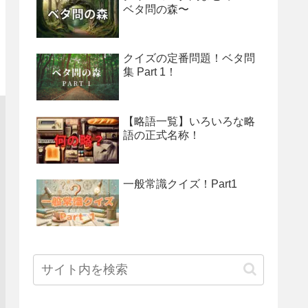
ベタ問の森〜
クイズの定番問題！ベタ問
集 Part 1！
【略語一覧】いろいろな略
語の正式名称！
一般常識クイズ！Part1