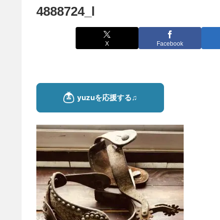
4888724_l
X
Facebook