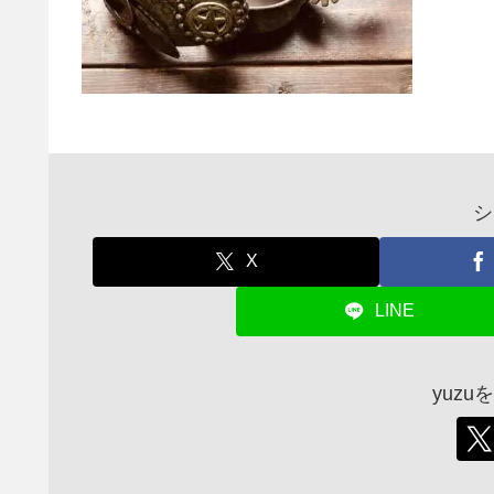
シ
X
LINE
yuz