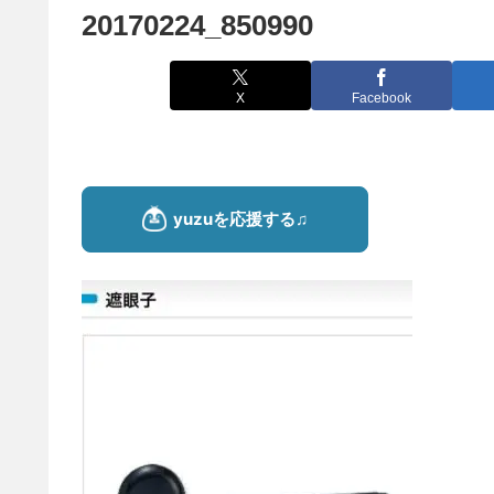
20170224_850990
X
Facebook