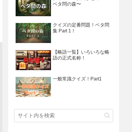
ベタ問の森〜
クイズの定番問題！ベタ問
集 Part 1！
【略語一覧】いろいろな略
語の正式名称！
一般常識クイズ！Part1