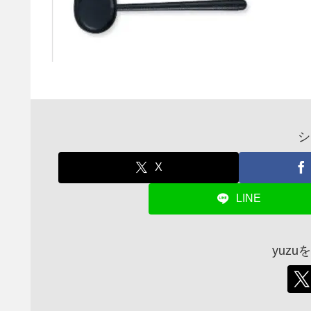
シ
X
LINE
yuz