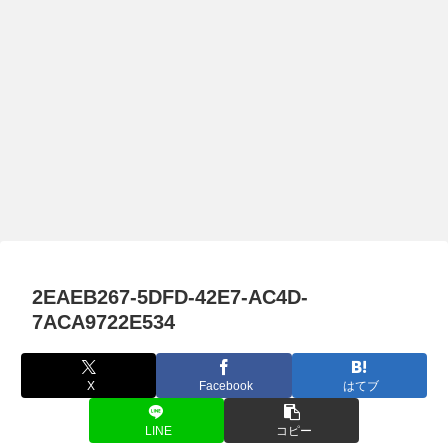
2EAEB267-5DFD-42E7-AC4D-
7ACA9722E534
X
Facebook
はてブ
LINE
コピー