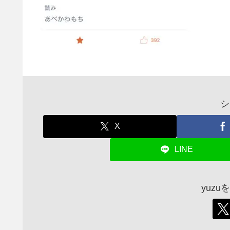
シ
X
LINE
yuz