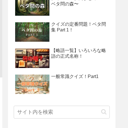
ベタ問の森〜
クイズの定番問題！ベタ問
集 Part 1！
【略語一覧】いろいろな略
語の正式名称！
一般常識クイズ！Part1