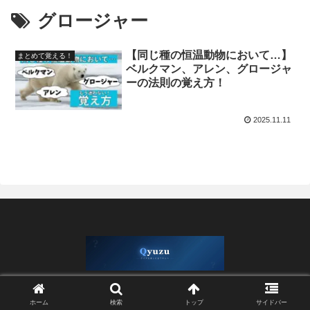
グロージャー
【同じ種の恒温動物において…】
まとめて覚える！
ベルクマン、アレン、グロージャ
ーの法則の覚え方！
2025.11.11
© 2020 Qyuzu.
ホーム
検索
トップ
サイドバー